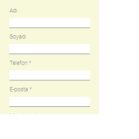
Adı
Soyadı
Telefon
E-posta
Mesajınızı buraya yazın...